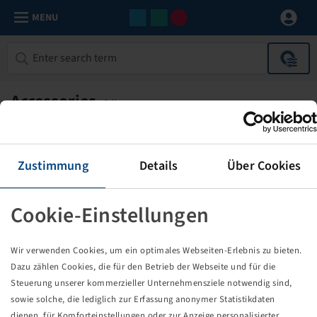
MENU
Accessories
1 Items
Specify your search result with the following filters.
FILTER
1
Zustimmung
Details
Über Cookies
Accessorries for EM rims
Reset filters
Cookie-Einstellungen
RADSCHÜSSEL 76197
Wir verwenden Cookies, um ein optimales Webseiten-Erlebnis zu bieten.
VON 12 LOCH 814 AUF 10/281.0/335
Dazu zählen Cookies, die für den Betrieb der Webseite und für die
JOHN DEERE GELB
Steuerung unserer kommerzieller Unternehmensziele notwendig sind,
sowie solche, die lediglich zur Erfassung anonymer Statistikdaten
dienen, für Komforteinstellungen oder zur Anzeige personalisierter