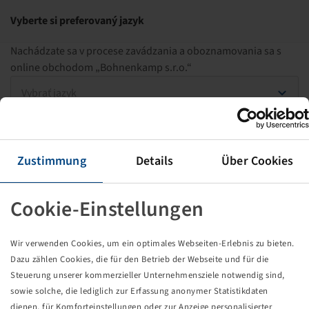
Bezpečné prihlásenie
PONUKA
Vyberte si preferovaný jazyk
Nachádzate sa v procese zavádzania a oboznamovania sa s
online obchodom „Bohnenkamp s.r.o.“
1
2
3
Vybrať jazyk
V 3 krokoch k novému Bohnenkamp
POKRAČOVAŤ DO OBCHODU
obchodu
Prihláste sa so svojím číslom zákazníka
Zustimmung
Details
Über Cookies
Číslo zákazníka
Cookie-Einstellungen
Heslo
Wir verwenden Cookies, um ein optimales Webseiten-Erlebnis zu bieten.
Dazu zählen Cookies, die für den Betrieb der Webseite und für die
Steuerung unserer kommerzieller Unternehmensziele notwendig sind,
ĎALEJ
sowie solche, die lediglich zur Erfassung anonymer Statistikdaten
dienen, für Komforteinstellungen oder zur Anzeige personalisierter