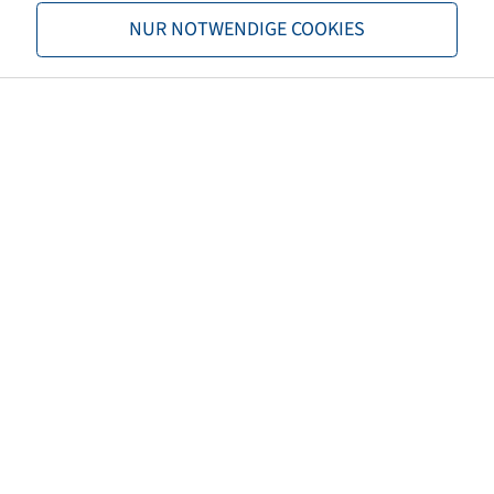
Nosnosť 1
1060 / 40
NUR NOTWENDIGE COOKIES
Nosnosť 2
1500 / 40
TL/TT
TL
Značka
Starco
Dezén
SG Flotation
EAN
5707562335780
3PMSF
nie
Farba pneumatiky
Čierna
Číslo predpisu ECE
ECE 106