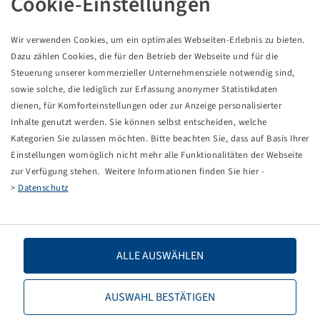
Cookie-Einstellungen
Pneu 300 / 65 - 12, SG Flotation
8 PR, 110 A8 / 122 A8, TL
Wir verwenden Cookies, um ein optimales Webseiten-Erlebnis zu bieten.
Starco
Dazu zählen Cookies, die für den Betrieb der Webseite und für die
Balenie: 1 ks
Steuerung unserer kommerzieller Unternehmensziele notwendig sind,
sowie solche, die lediglich zur Erfassung anonymer Statistikdaten
Ceny a zásoby sú viditeľné po
.
Prihlásenie
dienen, für Komforteinstellungen oder zur Anzeige personalisierter
Inhalte genutzt werden. Sie können selbst entscheiden, welche
Kategorien Sie zulassen möchten. Bitte beachten Sie, dass auf Basis Ihrer
Einstellungen womöglich nicht mehr alle Funktionalitäten der Webseite
Technické údaje
zur Verfügung stehen. Weitere Informationen finden Sie hier -
>
Datenschutz
Číslo tovaru
19811067
Rozmer pneumatiky
300 / 65 - 12
ALLE AUSWÄHLEN
LI / SI, PR
100 A8 / 122 A8, 8 PR
AUSWAHL BESTÄTIGEN