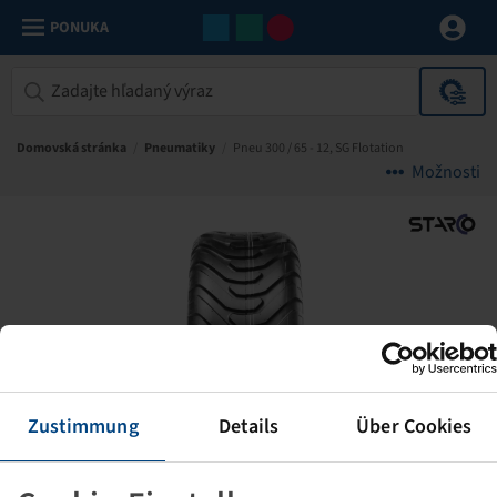
PONUKA
Domovská stránka
/
Pneumatiky
/
Pneu 300 / 65 - 12, SG Flotation
Možnosti
Zustimmung
Details
Über Cookies