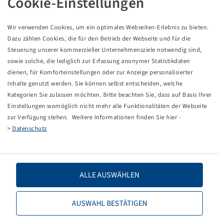
Cookie-Einstellungen
Pneu 300 / 65 - 12, SG Flotation
8 PR, 110 A8 / 122 A8, TL
Wir verwenden Cookies, um ein optimales Webseiten-Erlebnis zu bieten.
Starco
Dazu zählen Cookies, die für den Betrieb der Webseite und für die
Balenie: 1 ks
Steuerung unserer kommerzieller Unternehmensziele notwendig sind,
sowie solche, die lediglich zur Erfassung anonymer Statistikdaten
Ceny a zásoby sú viditeľné po
.
Prihlásenie
dienen, für Komforteinstellungen oder zur Anzeige personalisierter
Inhalte genutzt werden. Sie können selbst entscheiden, welche
Kategorien Sie zulassen möchten. Bitte beachten Sie, dass auf Basis Ihrer
Einstellungen womöglich nicht mehr alle Funktionalitäten der Webseite
Technické údaje
zur Verfügung stehen. Weitere Informationen finden Sie hier -
>
Datenschutz
Číslo tovaru
19811067
Rozmer pneumatiky
300 / 65 - 12
ALLE AUSWÄHLEN
LI / SI, PR
100 A8 / 122 A8, 8 PR
AUSWAHL BESTÄTIGEN