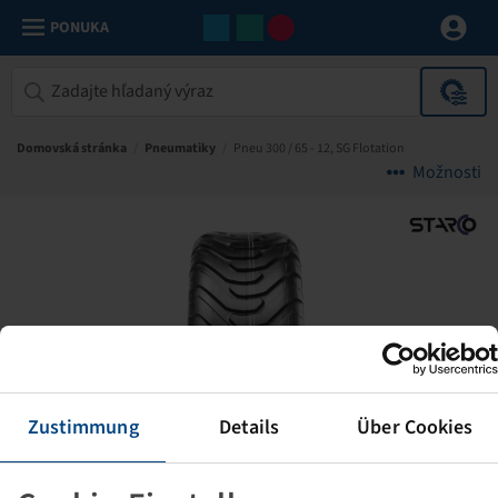
PONUKA
Domovská stránka
/
Pneumatiky
/
Pneu 300 / 65 - 12, SG Flotation
Možnosti
Zustimmung
Details
Über Cookies