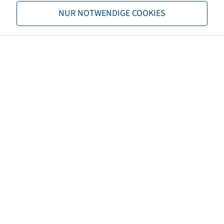
Nosnosť 1
1060 / 40
NUR NOTWENDIGE COOKIES
Nosnosť 2
1500 / 40
TL/TT
TL
Značka
Starco
Dezén
SG Flotation
EAN
5707562335780
3PMSF
nie
Farba pneumatiky
Čierna
Číslo predpisu ECE
ECE 106