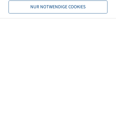
Nosnosť 1
1060 / 40
NUR NOTWENDIGE COOKIES
Nosnosť 2
1500 / 40
TL/TT
TL
Značka
Starco
Dezén
SG Flotation
EAN
5707562335780
3PMSF
nie
Farba pneumatiky
Čierna
Číslo predpisu ECE
ECE 106