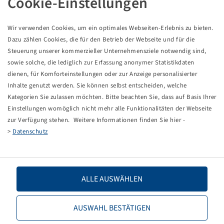
Cookie-Einstellungen
Pneu 300 / 65 - 12, SG Flotation
8 PR, 110 A8 / 122 A8, TL
Wir verwenden Cookies, um ein optimales Webseiten-Erlebnis zu bieten.
Starco
Dazu zählen Cookies, die für den Betrieb der Webseite und für die
Balenie: 1 ks
Steuerung unserer kommerzieller Unternehmensziele notwendig sind,
sowie solche, die lediglich zur Erfassung anonymer Statistikdaten
Ceny a zásoby sú viditeľné po
.
Prihlásenie
dienen, für Komforteinstellungen oder zur Anzeige personalisierter
Inhalte genutzt werden. Sie können selbst entscheiden, welche
Kategorien Sie zulassen möchten. Bitte beachten Sie, dass auf Basis Ihrer
Einstellungen womöglich nicht mehr alle Funktionalitäten der Webseite
Technické údaje
zur Verfügung stehen. Weitere Informationen finden Sie hier -
>
Datenschutz
Číslo tovaru
19811067
Rozmer pneumatiky
300 / 65 - 12
ALLE AUSWÄHLEN
LI / SI, PR
100 A8 / 122 A8, 8 PR
AUSWAHL BESTÄTIGEN