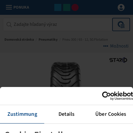
PONUKA
Domovská stránka
/
Pneumatiky
/
Pneu 300 / 65 - 12, SG Flotation
Možnosti
Zustimmung
Details
Über Cookies