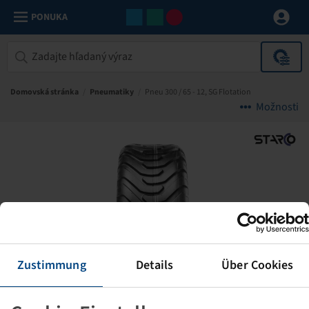
PONUKA
Domovská stránka
/
Pneumatiky
/
Pneu 300 / 65 - 12, SG Flotation
Možnosti
Zustimmung
Details
Über Cookies