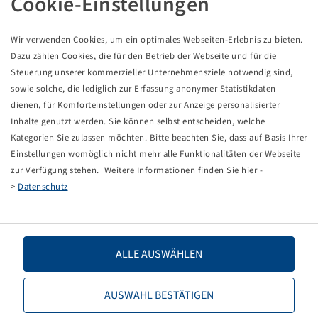
Cookie-Einstellungen
Pneu 300 / 65 - 12, SG Flotation
8 PR, 110 A8 / 122 A8, TL
Wir verwenden Cookies, um ein optimales Webseiten-Erlebnis zu bieten.
Starco
Dazu zählen Cookies, die für den Betrieb der Webseite und für die
Balenie: 1 ks
Steuerung unserer kommerzieller Unternehmensziele notwendig sind,
sowie solche, die lediglich zur Erfassung anonymer Statistikdaten
Ceny a zásoby sú viditeľné po
.
Prihlásenie
dienen, für Komforteinstellungen oder zur Anzeige personalisierter
Inhalte genutzt werden. Sie können selbst entscheiden, welche
Kategorien Sie zulassen möchten. Bitte beachten Sie, dass auf Basis Ihrer
Einstellungen womöglich nicht mehr alle Funktionalitäten der Webseite
Technické údaje
zur Verfügung stehen. Weitere Informationen finden Sie hier -
>
Datenschutz
Číslo tovaru
19811067
Rozmer pneumatiky
300 / 65 - 12
ALLE AUSWÄHLEN
LI / SI, PR
100 A8 / 122 A8, 8 PR
AUSWAHL BESTÄTIGEN