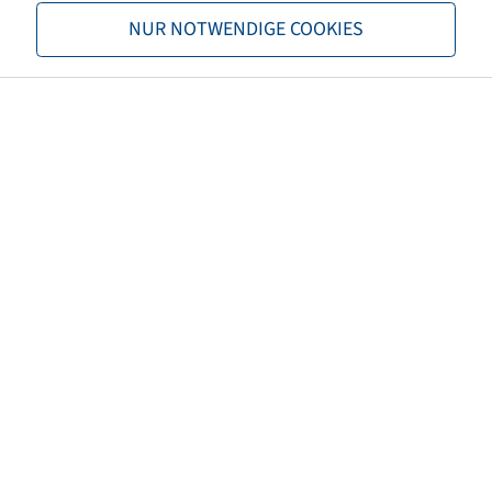
Nosnosť 1
1060 / 40
NUR NOTWENDIGE COOKIES
Nosnosť 2
1500 / 40
TL/TT
TL
Značka
Starco
Dezén
SG Flotation
EAN
5707562335780
3PMSF
nie
Farba pneumatiky
Čierna
Číslo predpisu ECE
ECE 106