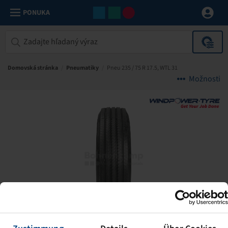
PONUKA
Domovská stránka
/
Pneumatiky
/
Pneu 235 / 75 R 17.5, WTL 31
Možnosti