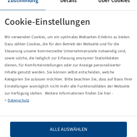
Zustimmung
Details
Über Cookies
Pneu 235 / 75 R 17.5, WTL 31
18 PR, 143 / 141 J, TL, 3PMSF
Cookie-Einstellungen
TR, Windpower
Ceny a zásoby sú viditeľné po
.
Prihlásenie
Wir verwenden Cookies, um ein optimales Webseiten-Erlebnis zu bieten.
Dazu zählen Cookies, die für den Betrieb der Webseite und für die
Steuerung unserer kommerzieller Unternehmensziele notwendig sind,
sowie solche, die lediglich zur Erfassung anonymer Statistikdaten
dienen, für Komforteinstellungen oder zur Anzeige personalisierter
Technické údaje
Inhalte genutzt werden. Sie können selbst entscheiden, welche
Kategorien Sie zulassen möchten. Bitte beachten Sie, dass auf Basis Ihrer
Číslo tovaru
10466415
Einstellungen womöglich nicht mehr alle Funktionalitäten der Webseite
zur Verfügung stehen. Weitere Informationen finden Sie hier -
>
Datenschutz
Rozmer pneumatiky
235 / 75 R 17.5
LI / SI, PR
143 / 141 J, 18 PR
ALLE AUSWÄHLEN
Nosnosť 1
2725 / 100