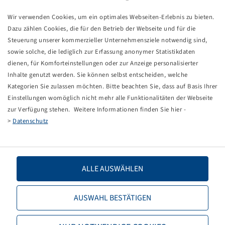
Wir verwenden Cookies, um ein optimales Webseiten-Erlebnis zu bieten.
Dazu zählen Cookies, die für den Betrieb der Webseite und für die
Steuerung unserer kommerzieller Unternehmensziele notwendig sind,
Ceny a zásoby sú viditeľné po
sowie solche, die lediglich zur Erfassung anonymer Statistikdaten
Prihlásenie
.
dienen, für Komforteinstellungen oder zur Anzeige personalisierter
Inhalte genutzt werden. Sie können selbst entscheiden, welche
Kategorien Sie zulassen möchten. Bitte beachten Sie, dass auf Basis Ihrer
Einstellungen womöglich nicht mehr alle Funktionalitäten der Webseite
17.5 L - 24
zur Verfügung stehen. Weitere Informationen finden Sie hier -
533
>
Datenschutz
144 A8, 10 PR
ALLE AUSWÄHLEN
AUSWAHL BESTÄTIGEN
Ceny a zásoby sú viditeľné po
Prihlásenie
.