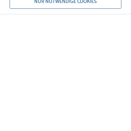
NUR NOTWENDIGE COOKIES
16.9 / 14 - 24
533
149 A8, 12 PR
Ceny a zásoby sú viditeľné po
Prihlásenie
.
14.9 / 13 - 24
533