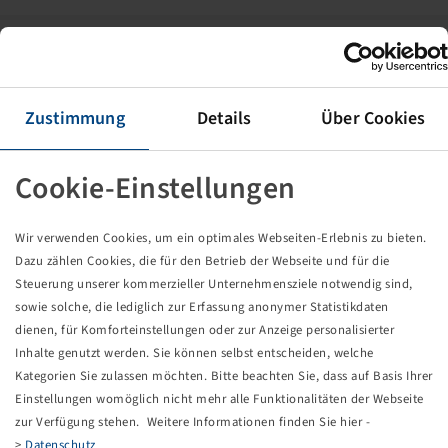
Tube 2.50 - 4, (PU 50)
DIN 7777 90/90
(2.80-4) (8x3.00-4)
Zustimmung
Details
Über Cookies
Cookie-Einstellungen
Wir verwenden Cookies, um ein optimales Webseiten-Erlebnis zu bieten.
Dazu zählen Cookies, die für den Betrieb der Webseite und für die
Price and stock visible after
Login
Steuerung unserer kommerzieller Unternehmensziele notwendig sind,
.
sowie solche, die lediglich zur Erfassung anonymer Statistikdaten
dienen, für Komforteinstellungen oder zur Anzeige personalisierter
Inhalte genutzt werden. Sie können selbst entscheiden, welche
Tube 3.00 - 4, (PU 50)
Kategorien Sie zulassen möchten. Bitte beachten Sie, dass auf Basis Ihrer
Einstellungen womöglich nicht mehr alle Funktionalitäten der Webseite
DIN 7768 90/20
zur Verfügung stehen. Weitere Informationen finden Sie hier -
(10x3) (260x85)
>
Datenschutz