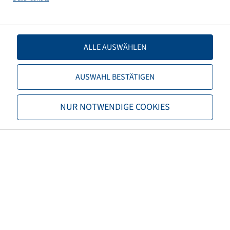
ALLE AUSWÄHLEN
AUSWAHL BESTÄTIGEN
Price and stock visible after
Login
.
NUR NOTWENDIGE COOKIES
Tube 3.00 - 4, (PU 50)
TR 13
(10x3) (260x85)