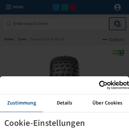
MENU
Options
Home
/
Tyres
/
Tyre AT 20 x 7 - 8, AT 109
Zustimmung
Details
Über Cookies
Cookie-Einstellungen