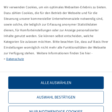
Tyre AT 20 x 7 - 8, AT 109
Wir verwenden Cookies, um ein optimales Webseiten-Erlebnis zu bieten.
2 PR, 28 J, TL
Dazu zählen Cookies, die für den Betrieb der Webseite und für die
BKT
Steuerung unserer kommerzieller Unternehmensziele notwendig sind,
sowie solche, die lediglich zur Erfassung anonymer Statistikdaten
Price and stock visible after
.
Login
dienen, für Komforteinstellungen oder zur Anzeige personalisierter
Inhalte genutzt werden. Sie können selbst entscheiden, welche
Kategorien Sie zulassen möchten. Bitte beachten Sie, dass auf Basis Ihrer
Einstellungen womöglich nicht mehr alle Funktionalitäten der Webseite
Technical Details
zur Verfügung stehen. Weitere Informationen finden Sie hier -
>
Datenschutz
Item number
15710045
Tyre size
AT 20 x 7 - 8
ALLE AUSWÄHLEN
LI / SI, PR
28 J, 2 PR
AUSWAHL BESTÄTIGEN
Load capacity 1
100 / 100
NUR NOTWENDIGE COOKIES