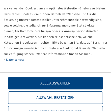
Tyre AT 22 x 11 - 8, AT 109
2 PR, 32 J, TL
Wir verwenden Cookies, um ein optimales Webseiten-Erlebnis zu bieten.
BKT
Dazu zählen Cookies, die für den Betrieb der Webseite und für die
Steuerung unserer kommerzieller Unternehmensziele notwendig sind,
Price and stock visible after
.
Login
sowie solche, die lediglich zur Erfassung anonymer Statistikdaten
dienen, für Komforteinstellungen oder zur Anzeige personalisierter
Inhalte genutzt werden. Sie können selbst entscheiden, welche
Kategorien Sie zulassen möchten. Bitte beachten Sie, dass auf Basis Ihrer
Einstellungen womöglich nicht mehr alle Funktionalitäten der Webseite
Technical Details
zur Verfügung stehen. Weitere Informationen finden Sie hier -
>
Datenschutz
Item number
15710065
Tyre size
AT 22 x 11 - 8
ALLE AUSWÄHLEN
LI / SI, PR
32 J, 2 PR
AUSWAHL BESTÄTIGEN
Load capacity 1
112 / 100