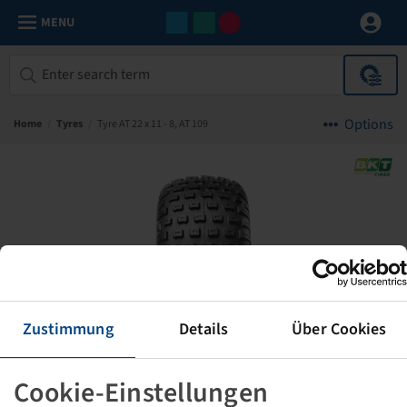
MENU
Options
Home
/
Tyres
/
Tyre AT 22 x 11 - 8, AT 109
Zustimmung
Details
Über Cookies
Cookie-Einstellungen