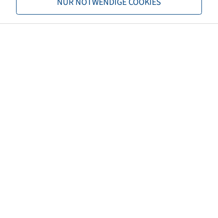
NUR NOTWENDIGE COOKIES
TL/TT
TL
Brand
BKT
Tread
AT 109
EAN
8903094000739
3PMSF
no
Tyre colour
Black
ECE regulation number
ECE 75
Net weight (kg)
6,11
Recommended rim size
9.0