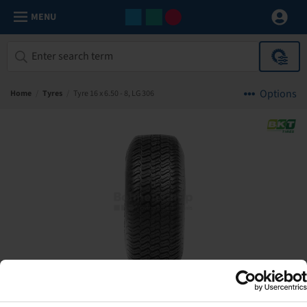
MENU
Options
Home
/
Tyres
/
Tyre 16 x 6.50 - 8, LG 306