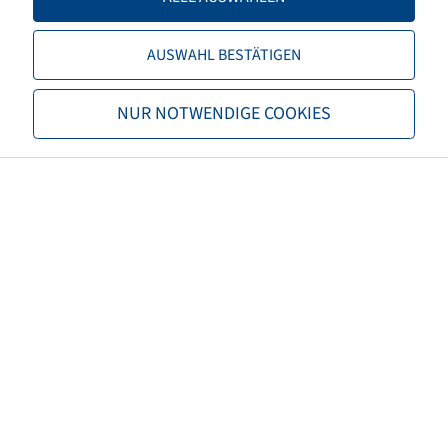
Load capacity 2
250 / 30
AUSWAHL BESTÄTIGEN
TL/TT
TL
NUR NOTWENDIGE COOKIES
Brand
BKT
Tread
LG 306
EAN
8903094012350
3PMSF
no
Tyre colour
Black
ECE regulation number
ECE 106
Net weight (kg)
3,12