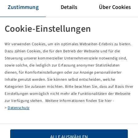
Tyre 16 x 6.50 - 8, LG 306
Zustimmung
Details
Über Cookies
4 PR, 64 A3 / 60 A6, TL
BKT
Cookie-Einstellungen
Price and stock visible after
.
Login
Wir verwenden Cookies, um ein optimales Webseiten-Erlebnis zu bieten.
Dazu zählen Cookies, die für den Betrieb der Webseite und für die
Steuerung unserer kommerzieller Unternehmensziele notwendig sind,
Technical Details
sowie solche, die lediglich zur Erfassung anonymer Statistikdaten
dienen, für Komforteinstellungen oder zur Anzeige personalisierter
Inhalte genutzt werden. Sie können selbst entscheiden, welche
Item number
15710385
Kategorien Sie zulassen möchten. Bitte beachten Sie, dass auf Basis Ihrer
Einstellungen womöglich nicht mehr alle Funktionalitäten der Webseite
Tyre size
16 x 6.50 - 8
zur Verfügung stehen. Weitere Informationen finden Sie hier -
>
Datenschutz
LI / SI, PR
64 A3 / 60 A6, 4 PR
Load capacity 1
280 / 15
ALLE AUSWÄHLEN