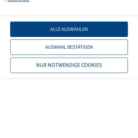
6.50 R 10, BKT LM-81
ALLE AUSWÄHLEN
AUSWAHL BESTÄTIGEN
Ceny a zásoby sú viditeľné po
Prihlásenie
.
NUR NOTWENDIGE COOKIES
DICHTWULSTBAND TSF T 250 / 75 R
12
V3.02.8
250 / 75 R 12, BKT LM-81