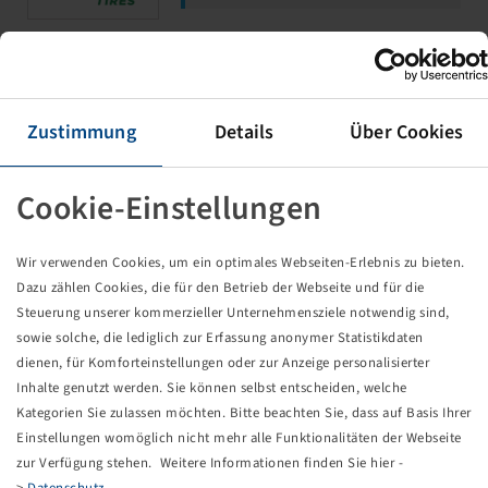
DICHTWULSTBAND TSF T 225 / 75 R
10
Zustimmung
Details
Über Cookies
V3.02.18
225 / 75 R 10, BKT LM-81
Cookie-Einstellungen
Wir verwenden Cookies, um ein optimales Webseiten-Erlebnis zu bieten.
Dazu zählen Cookies, die für den Betrieb der Webseite und für die
Steuerung unserer kommerzieller Unternehmensziele notwendig sind,
Ceny a zásoby sú viditeľné po
sowie solche, die lediglich zur Erfassung anonymer Statistikdaten
Prihlásenie
.
dienen, für Komforteinstellungen oder zur Anzeige personalisierter
Inhalte genutzt werden. Sie können selbst entscheiden, welche
Kategorien Sie zulassen möchten. Bitte beachten Sie, dass auf Basis Ihrer
DICHTWULSTBAND TSF T 6.50 R 10
Einstellungen womöglich nicht mehr alle Funktionalitäten der Webseite
zur Verfügung stehen. Weitere Informationen finden Sie hier -
TR-178
>
Datenschutz