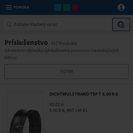
PONUKA
Príslušenstvo
427 Produkty
Obmedzte výsledky vyhľadávania pomocou nasledujúcich
filtrov.
FILTER
DICHTWULSTBAND TSF T 5.00 R 8
V3.02.6
5.00 R 8, BKT LM-81