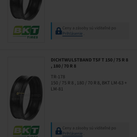
Ceny a zásoby sú viditeľné po
Prihlásenie
.
DICHTWULSTBAND TSF T 150 / 75 R 8
, 180 / 70 R 8
TR-178
150 / 75 R 8 , 180 / 70 R 8, BKT LM-63 +
LM-81
Ceny a zásoby sú viditeľné po
Prihlásenie
.